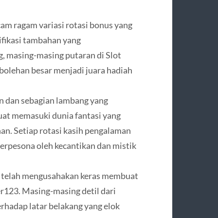
am ragam variasi rotasi bonus yang
ifikasi tambahan yang
 masing-masing putaran di Slot
bolehan besar menjadi juara hadiah
n dan sebagian lambang yang
at memasuki dunia fantasi yang
an. Setiap rotasi kasih pengalaman
rpesona oleh kecantikan dan mistik
n telah mengusahakan keras membuat
r123. Masing-masing detil dari
rhadap latar belakang yang elok