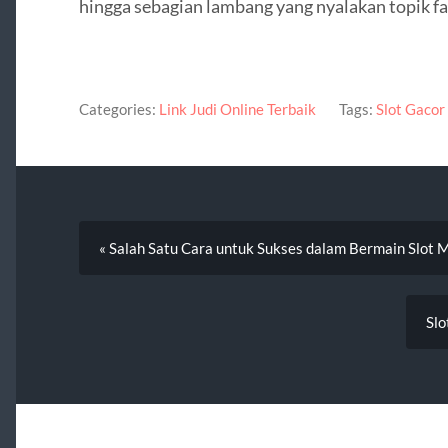
hingga sebagian lambang yang nyalakan topik fa
Categories:
Link Judi Online Terbaik
Tags:
Slot Gacor
« Salah Satu Cara untuk Sukses dalam Bermain Slot 
Slo