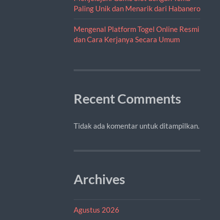
Paling Unik dan Menarik dari Habanero
Mengenal Platform Togel Online Resmi
dan Cara Kerjanya Secara Umum
Recent Comments
Tidak ada komentar untuk ditampilkan.
Archives
Agustus 2026