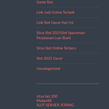
Game Slot
Link Judi Online Terbaik
Link Slot Gacor Hari Ini
Situs Slot 2025Slot Spaceman:
Perjalanan Luar Bumi
Situs Slot Online Terbaru
Slot 2025 Gacor
Uncategorized
situs bet 200
Mabar88
SLOT SERVER JEPANG